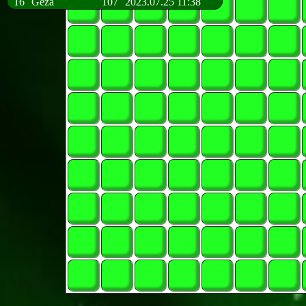
16
Géza
107
2023.07.25 11:38