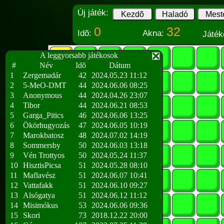
Új játék:
0
32
Idõ:
Akna:
Játék
❎
A leggyorsabb játékosok
#
Név
Idõ
Dátum
1
Zergemadár
42
2024.05.23 11:12
2
5-MeO-DMT
44
2024.06.06 08:25
3
Anonymous
44
2024.04.26 23:07
4
Tibor
44
2024.06.21 08:53
5
Garga_Pitics
46
2024.06.06 13:25
6
Ökörhugyozás
47
2024.06.05 10:19
7
Marokbatosz
48
2024.07.02 14:19
8
Sommersby
50
2024.06.03 13:18
9
Vén Trottyos
50
2024.05.24 11:37
10
HisztisPicsa
51
2024.05.28 08:10
11
Maflavész
51
2024.06.07 10:41
12
Vattafakk
51
2024.06.10 09:27
13
Alsógatya
51
2024.06.12 11:12
14
Misimókus
53
2024.06.06 09:36
15
Skori
73
2018.12.22 20:00