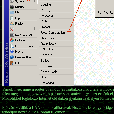
Várjuk meg, amíg a router újraindul, és csatlakozzunk újra a winbox-
felett megadtam egy szöveges parancssort, amivel ugyanezt érnénk el,
Mikrotikkel foglakozó Internet oldalakon gyakran csak ilyen formába
Elõször kezdjük a LAN oldal beállításával. Hozzunk létre egy bridge-
rendeljük hozzá a LAN oldali IP címet: