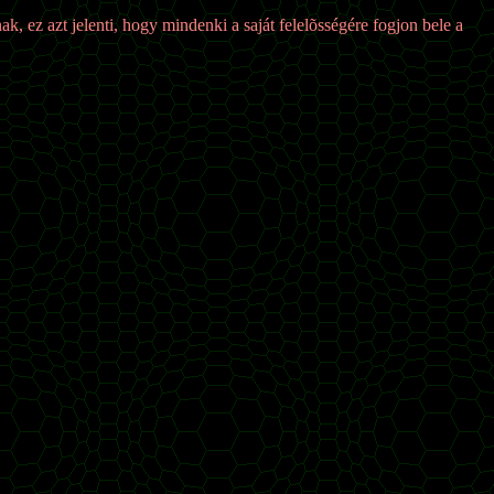
k, ez azt jelenti, hogy mindenki a saját felelõsségére fogjon bele a