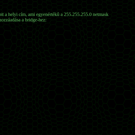
 bit a helyi cím, ami egyenértékû a 255.255.255.0 netmask
hozzáadása a bridge-hez: