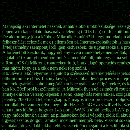
Manapság aki Internetet használ, annak elõbb-utóbb szüksége lesz egy r
éppen wifi kapcsolatot használva. Jelenleg (2018-ban) sokféle otthoni 
De akkor hogy jön a képbe a Mikrotik és miért? Ha egy mondatban aka
felhasználást célozták meg (jellemzõen pl. Internet-szolgáltatók is ha
ár/teljesítmény szempontjából igen kedvezõek, de ugyanazokkal a profe
A történet ott kezdõdik, hogy néhány éve a munkahelyemen szóltak, h
legalább 10x annyi menüpontból és almenübõl áll, mint egy sima soho 
a RouterOS (a Mikrotik routereken futó, linux alapú operációs rendsze
már rájött, hogy ez a cikk nem neki fog szólni.
Kb. 3éve a lakóhelyemre is eljutott a szélessávú Internet elérés lehetõs
otthoni routere ehhez bizony kevés, és az abban levõ processzor erej
routerek gyártói a soho kategóriában is reagáltak az új igényekre, és 
ban kb. 30eFt-ról beszélhetünk). A Mikrotik ilyen teljesítményû router
amelyek árban versenyképesek a soho kategóriás routerekkel, szolgá
jelenleg 20eFt alatt lehet megkapni, 4 magos mikroprocesszor dolg
modullal. Fel van szerelve még 2.4GHz-es és 5GHz-es wifivel is. Széle
tehát nincs kikötve, hogy az 1-es port a WAN a többi pedig a LAN port
vagy módosítunk valamit, az pillanatokon belül végrehajtódik ill aktu
ügyes/hasznos dolgot - amiben most nem mennék bele. Viszont sokan azé
alaptalan, de az alábbiakban ehhez szeretném megadni a kezdõ lökést