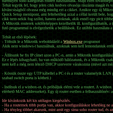
bármilyen soho kategóriás routert használnánk. Majd ezen továbblépve
Tehát tegyük fel, hogy jelen cikk kedves olvasója rászánta magát és vá
kíváncsiságból olvassa még mindig ezt a cikket. Amikor egy új Mikrot
Quick Setup menüpont, ami feltehetõleg azzal a céllal került bele, hog
cikk nem nekik fog szólni, hanem azoknak, akik ennél egy picit többet 
A Mikrotik routerek sokféleképpen kezelhetõk ill. konfigurálhatók, a (
futó programmal is elvégezhetõk a beállítások. Ez utóbbi használata 
Tehát az elsõ lépések:
- Töltsük le a Mikrotik weboldaláról a
Winbox.exe
programot
Akik nem windows-t használnak, azoknak sem kell lemondaniuk errõl 
- Állítsunk be fix IP címet azon a PC-n, amin a Mikrotik konfigurál
Ez e lépés kihagyható, ha van mûködõ hálózatunk, és a Mikrotik csak 
nem kell a még nem létezõ DHCP szerverre várakoznia (mivel azt még 
- Kössük össze egy UTP kábellel a PC-t és a router valamelyik LAN po
szabad switch porta is kötheti.)
- Indítsuk el a winbox-ot, és próbáljuk elérni vele a routert. A winb
elérhetõ MAC addresseket). Egy új router esetben a felhasználónév: ad
Ide kívánkozik két kis utólagos kiegészítés.
- Ha a routernek több portja van, akkor konfiguráláskor lehetõleg ne a
- Ha tényleg többet akarunk, mint amit egy sima soho router tud, és az