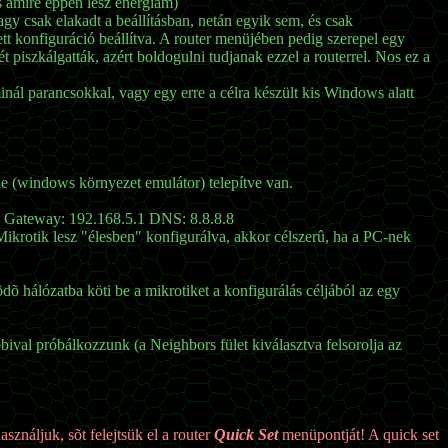
s amire éppen lesz energiám)
agy csak elakadt a beállításban, netán egyik sem, és csak
t konfiguráció beállítva. A router menüjében pedig szerepel egy
 piszkálgatták, azért boldogulni tudjanak ezzel a routerrel. Nos ez a
minál parancsokkal, vagy egy erre a célra készült kis Windows alatt
e (windows környezet emulátor) telepítve van.
5.0 Gateway: 192.168.5.1 DNS: 8.8.8.8
Mikrotik lesz "élesben" konfigurálva, akkor célszerû, ha a PC-nek
õ hálózatba köti be a mikrotiket a konfigurálás céljából az egy
bival próbálkozzunk (a Neighbors fület kiválasztva felsorolja az
sználjuk, sõt felejtsük el a router
Quick Set
menüpontját! A quick set