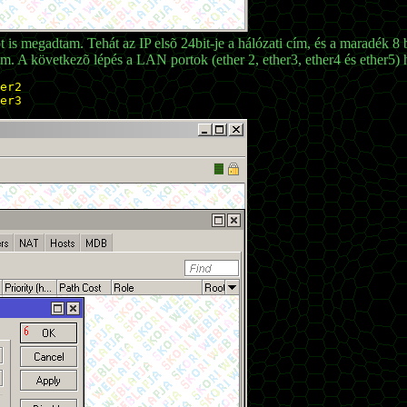
 is megadtam. Tehát az IP elsõ 24bit-je a hálózati cím, és a maradék 8
 A következõ lépés a LAN portok (ether 2, ether3, ether4 és ether5) 
er2

er3