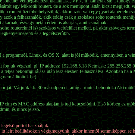
 jöhetne: vendég-hálózat kialakítása, VPN, IP kamerák stb... (ahogy é
sárolt egy Mikrotik routert, de a sok menüpont láttán kicsit megijedt, v
ik a routert üzembe helyezünk, akkor azon van egy gyári alapértelmezet
y azok a felhasználók, akik eddig csak a szokásos soho routerek menüjét
akarnak, és/vagy netán érteni is akarják, amit csinálnak.
soho routereknél is) szokásos webfelület mellett, pl. akár szöveges ter
a legkényelmesebb és a legcélszerûbb.
a programról. Linux, és OS X, alatt is jól mûködik, amennyiben a win
ását fogjuk végezni, pl. IP address: 192.168.5.18 Netmask: 255.255.25
a teljes bekonfigurálása után lesz élesben felhasználva. Azonban ha a 
nem állítottuk be).
rtját. Várjunk kb. 30 másodpercet, amíg a router bebootol. (Aki mûköd
ox IP cím és MAC address alapján is tud kapcsolódni. Elsõ körben ez utób
min, és nincs jelszó.
 legelsõ portot használjuk.
 itt leírt beállításokon végigmegyünk, akkor innentõl semmiképpen se ha