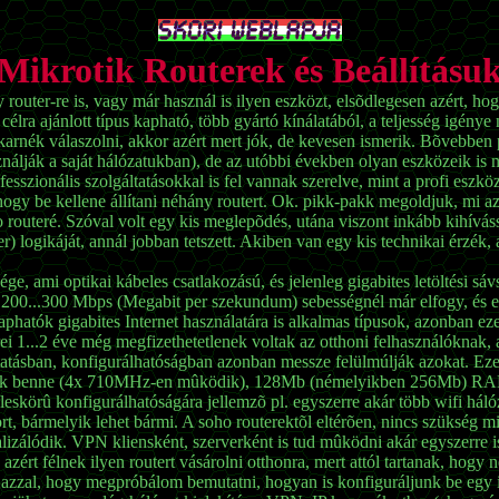
Mikrotik Routerek és Beállításu
outer-re is, vagy már használ is ilyen eszközt, elsõdlegesen azért, hog
célra ajánlott típus kapható, több gyártó kínálatából, a teljesség igény
rnék válaszolni, akkor azért mert jók, de kevesen ismerik. Bõvebben p
sználják a saját hálózatukban), de az utóbbi években olyan eszközeik is
sszionális szolgáltatásokkal is fel vannak szerelve, mint a profi eszkö
ogy be kellene állítani néhány routert. Ok. pikk-pakk megoldjuk, mi a
routeré. Szóval volt egy kis meglepõdés, utána viszont inkább kihívás
r) logikáját, annál jobban tetszett. Akiben van egy kis technikai érzé
ége, ami optikai kábeles csatlakozású, és jelenleg gigabites letöltési sá
e 200...300 Mbps (Megabit per szekundum) sebességnél már elfogy, és esé
kaphatók gigabites Internet használatára is alkalmas típusok, azonban e
ei 1...2 éve még megfizethetetlenek voltak az otthoni felhasználóknak, a
ltatásban, konfigurálhatóságban azonban messze felülmúlják azokat. Ez
ozik benne (4x 710MHz-en mûködik), 128Mb (némelyikben 256Mb) RAM-al
skörû konfigurálhatóságára jellemzõ pl. egyszerre akár több wifi hálóz
, bármelyik lehet bármi. A soho routerektõl eltérõen, nincs szükség mi
alizálódik. VPN kliensként, szerverként is tud mûködni akár egyszerre 
rt félnek ilyen routert vásárolni otthonra, mert attól tartanak, hogy 
 azzal, hogy megpróbálom bemutatni, hogyan is konfiguráljunk be egy i