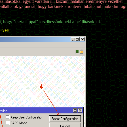
állításokkal együtt váratlan ill. kiszámíthatatlan eredményre vezethet.
vállalhatok garanciát, hogy bárkinek a routerén hibátlanul mûködni fogna
ót, hogy "tiszta lappal" kezdhessünk neki a beállításoknak.
=yes