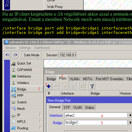
Ha az IP címet kiegészítem a /24 végzõdéssel akkor azzal a netmask-ot
megadásával. Emiatt a menüben Network mezõt sem muszáj kitöltenem.
/interface bridge port add bridge=bridge1 interface=eth
/interface bridge port add bridge=bridge1 interface=eth