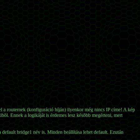
l a routernek (konfiguráció híján) ilyenkor még nincs IP címe! A kép
bõl. Ennek a logikáját is érdemes lesz késõbb megérteni, mert
efault bridge1 név is. Minden beállítása lehet default. Ezután