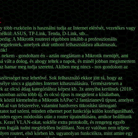
k
y több eszközön is használni tudja az Internet elérését, vezetékes vagy
e nélkül: ASUS, TP-Link, Tenda, D-Link, stb...
edig: A Mikrotik routerei régebben inkább a professzionális
 megjelentek, amelyek akár otthoni felhasználásra alkalmasak,
zök!
z nekem - gondoltam én - aztán megláttam a Mikrotik menüjét, ami
sá vált a dolog, és ahogy teltek a napok, és minél jobban megismertem
k, az hamar meg tudja szeretni. Akiben meg nincs - nos gondolom az
vszélességet tesz lehetõvé. Sok felhasználó ekkor jött rá, hogy az
lye sincs a gigabites Internet kihasználására. Természetesen a
zek az olcsó átlag kategóriához képest kb. 3x annyiba kerülnek (2018-
zonban azóta több új, és olcsó típus is megjelent a kínálatban,
ek közül kiemelném a Mikrotik hAPac^2 fantázianevû típust, amelyet
 van felszerelve, valamint hardveres titkosítást támogató
atot tud szórni, minden ethernet port funkciója külön konfigurálható,
nden egyes módosítás után a router újraindítására, amikor beállítunk
is. Kezel VLAN-okat, sokféle extra protokollt, és rengeteg egyéb
nem fogják tudni megfelelõen beállítani. Nos ez valóban nem teljese
lyen routert, elsõ körben kb. ugyanolyan funkciókra, mint amire egy