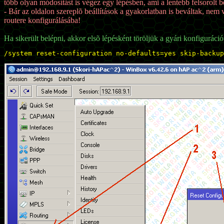
több olyan módosítást is végez egy lépésben, ami a lentebb felsorolt be
- Bár az oldalon szereplõ beállítások a gyakorlatban is beváltak, nem 
routere konfigurálásába!
Ha sikerült belépni, akkor elsõ lépésként töröljük a gyári konfiguráci
/system reset-configuration no-defaults=yes skip-backup