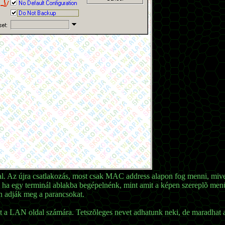
al. Az újra csatlakozás, most csak MAC address alapon fog menni, mive
 ha egy terminál ablakba begépelnénk, mint amit a képen szereplõ menü
n adják meg a parancsokat.
t a LAN oldal számára. Tetszõleges nevet adhatunk neki, de maradhat a d