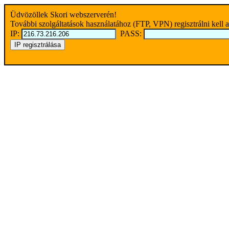
Üdvözöllek Skori webszerverén!
További szolgáltatások használatához (FTP, VPN) regisztrálni kell a
IP:
PASS: